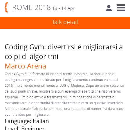
ROME 2018
13 - 14 Apr
Talk detail
Coding Gym: divertirsi e migliorarsi a
colpi di algoritmi
Marco Arena
Coding Gym è un formato di incontri tecnici basato sulla risoluzione di
coding challenges che ho ideato per il miglioramento continuo e che dal
2016 implemento mensilmente al LUG di Modena. Dopo un breve racconto
dei suoi punti chiave, mostrerò alcuni esempi di esercizi che risolveremo
assieme. Il mio obiettivo è trasmettervi un mindset che vi permetta di
massimizzare le opportunità di crescita celate dietro un qualsiasi esercizio.
Anche un banale "calcola la somma di una sequenza di numeri" vi darà nuovi
spunti e idee per migliorare.
Language: Italian
Level: Beginner