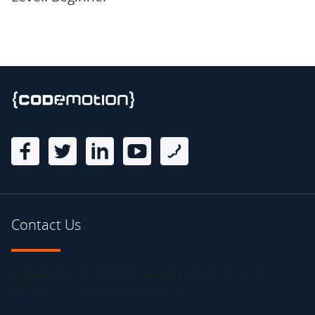
Contact Us
Codemotion srl Via Marsala, 29 H Roma tel. +39
3929657212 info@codemotion.it